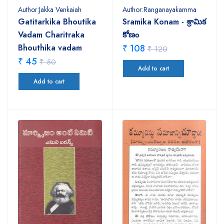
Author:Jakka Venkaiah
Author:Ranganayakamma
Gatitarkika Bhoutika
Sramika Konam - శ్రామిక
Vadam Charitraka
కోణం
Bhouthika vadam
₹ 108
₹ 120
₹ 45
₹ 50
Add to cart
Add to cart