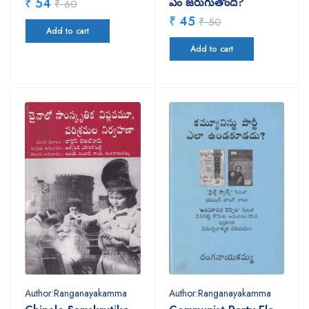
₹ 54
ఏం జరుగుతోంది?
₹ 60
₹ 45
₹ 50
Add to cart
Add to cart
Author:Ranganayakamma
Author:Ranganayakamma