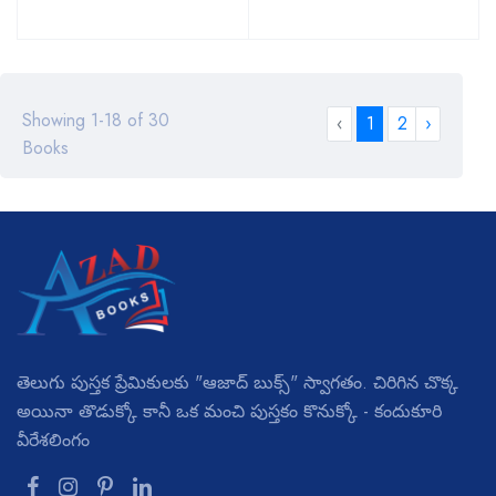
Showing 1-18 of 30
‹
1
2
›
Books
తెలుగు పుస్తక ప్రేమికులకు "ఆజాద్ బుక్స్" స్వాగతం. చిరిగిన చొక్క
అయినా తొడుక్కో కానీ ఒక మంచి పుస్తకం కొనుక్కో - కందుకూరి
వీరేశలింగం