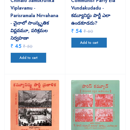
Chinalo Samskrutika
Communist Party Ela
Viplavamu -
Vundakudadu -
Parisramala Nirvahana
కమ్యూనిస్టు పార్టీ ఎలా
- చైనాలో సాంస్కృతిక
ఉండకూడదు?
విప్లవమూ, పరిశ్రమల
₹ 54
₹ 60
నిర్వహణా
Add to cart
₹ 45
₹ 50
Add to cart