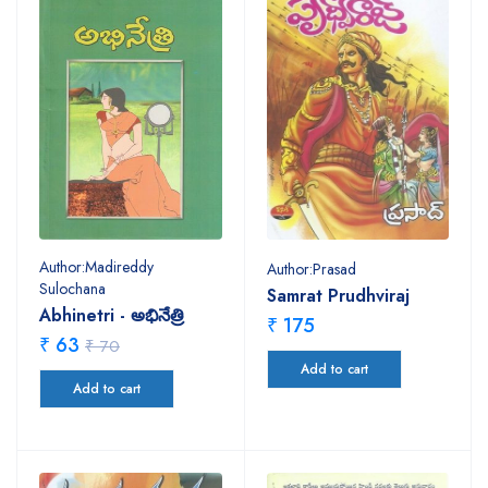
Author:Madireddy
Author:Prasad
Sulochana
Samrat Prudhviraj
Abhinetri - అభినేత్రి
₹ 175
₹ 63
₹ 70
Add to cart
Add to cart