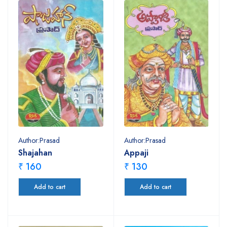
Author:Prasad
Author:Prasad
Shajahan
Appaji
₹ 160
₹ 130
Add to cart
Add to cart