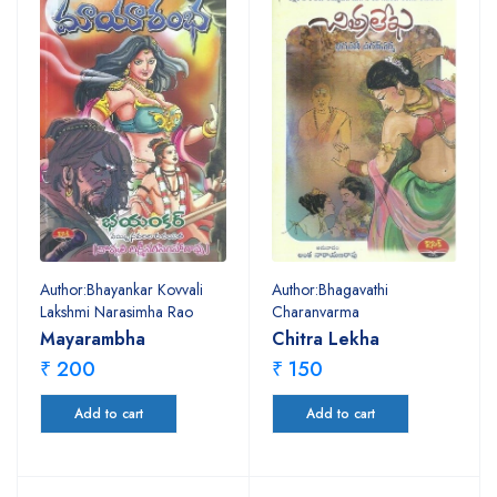
Author:Bhayankar Kovvali
Author:Bhagavathi
Lakshmi Narasimha Rao
Charanvarma
Mayarambha
Chitra Lekha
₹ 200
₹ 150
Add to cart
Add to cart