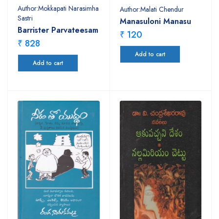
Author:Mokkapati Narasimha
Author:Malati Chendur
Sastri
Manasuloni Manasu
Barrister Parvateesam
₹ 120
₹ 828
Add to cart
Add to cart