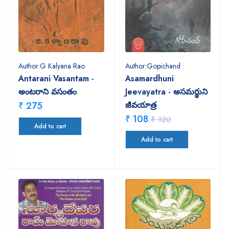
Author:G Kalyana Rao
Author:Gopichand
Antarani Vasantam -
Asamardhuni
అంటరాని వసంతం
Jeevayatra - అసమర్థుని
₹ 275
జీవయాత్ర
₹ 108
₹ 120
Add to cart
Add to cart