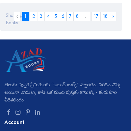
Showing 1-18 of 319
‹
1
2
3
4
5
6
7
8
...
17
18
›
Books
తెలుగు పుస్తక ప్రేమికులకు "ఆజాద్ బుక్స్" స్వాగతం. చిరిగిన చొక్క
అయినా తొడుక్కో కానీ ఒక మంచి పుస్తకం కొనుక్కో - కందుకూరి
వీరేశలింగం
Account