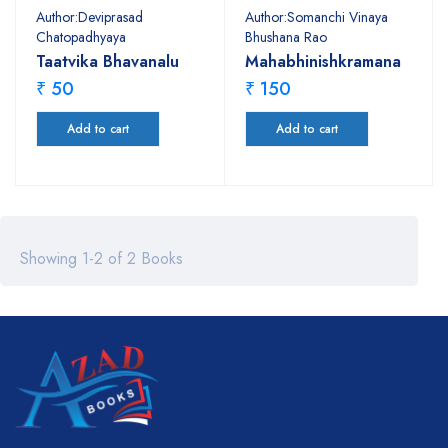
Author:Deviprasad
Author:Somanchi Vinaya
Chatopadhyaya
Bhushana Rao
Taatvika Bhavanalu
Mahabhinishkramana
₹ 50
₹ 150
Add to cart
Add to cart
Showing 1-2 of 2 Books