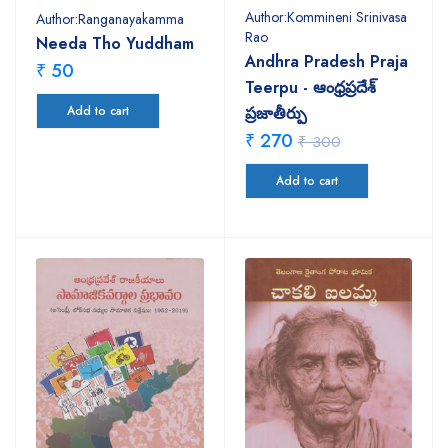
Author:Kommineni Srinivasa
Author:Ranganayakamma
Rao
Needa Tho Yuddham
Andhra Pradesh Praja
₹ 50
Teerpu - ఆంధ్రప్రదేశ్
Add to cart
ప్రజాతీర్పు
₹ 270
₹ 300
Add to cart