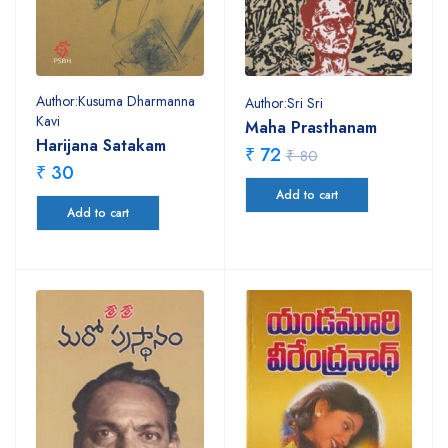
Author:Kusuma Dharmanna
Author:Sri Sri
Kavi
Maha Prasthanam
Harijana Satakam
₹ 72
₹ 80
₹ 30
Add to cart
Add to cart