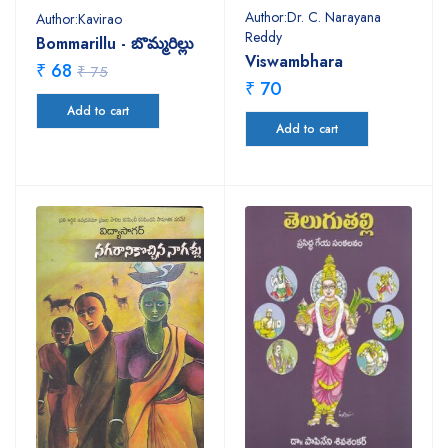
Author:Dr. C. Narayana
Author:Kavirao
Reddy
Bommarillu - బొమ్మరిల్లు
Viswambhara
₹ 68
₹ 75
₹ 70
Add to cart
Add to cart