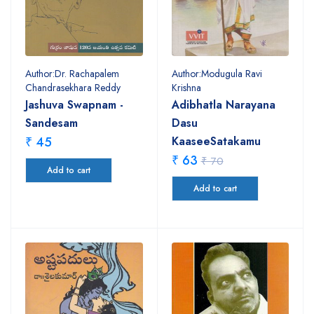
Author:Dr. Rachapalem
Author:Modugula Ravi
Chandrasekhara Reddy
Krishna
Jashuva Swapnam -
Adibhatla Narayana
Sandesam
Dasu
₹ 45
KaaseeSatakamu
₹ 63
₹ 70
Add to cart
Add to cart