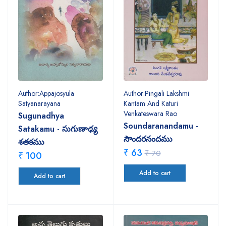
Author:Appajosyula
Author:Pingali Lakshmi
Satyanarayana
Kantam And Katuri
Venkateswara Rao
Sugunadhya
Soundaranandamu -
Satakamu - సుగుణాఢ్య
సౌందరనందము
శతకము
₹ 63
₹ 70
₹ 100
Add to cart
Add to cart