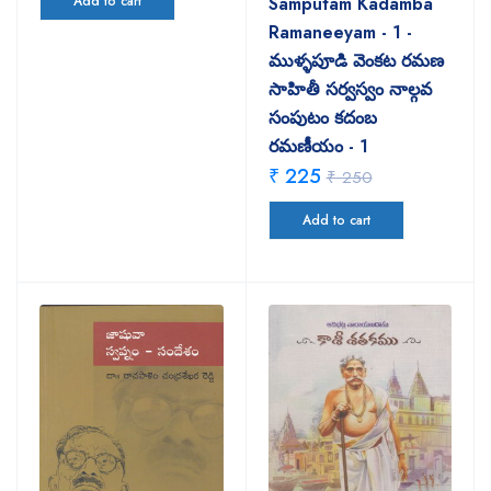
Add to cart
Samputam Kadamba
Ramaneeyam - 1 -
ముళ్ళపూడి వెంకట రమణ
సాహితీ సర్వస్వం నాల్గవ
సంపుటం కదంబ
రమణీయం - 1
₹ 225
₹ 250
Add to cart