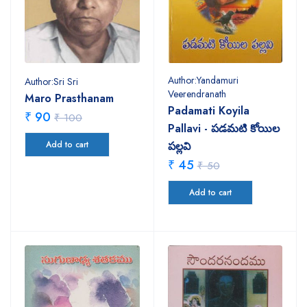
Author:Yandamuri
Author:Sri Sri
Veerendranath
Maro Prasthanam
Padamati Koyila
₹ 90
₹ 100
Pallavi - పడమటి కోయిల
Add to cart
పల్లవి
₹ 45
₹ 50
Add to cart