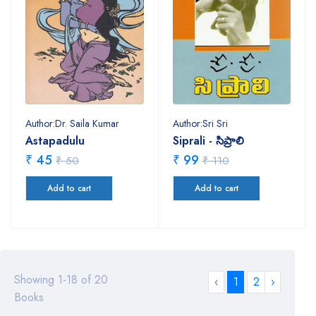
Author:Dr. Saila Kumar
Author:Sri Sri
Astapadulu
Siprali - సిప్రాలి
₹ 45
₹ 99
₹ 50
₹ 110
Add to cart
Add to cart
Showing 1-18 of 20
‹
1
2
›
Books