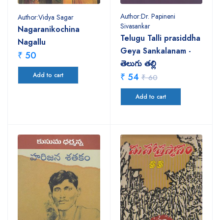
Author:Dr. Papineni
Author:Vidya Sagar
Sivasankar
Nagaranikochina
Telugu Talli prasiddha
Nagallu
Geya Sankalanam -
₹ 50
తెలుగు తల్లి
Add to cart
₹ 54
₹ 60
Add to cart