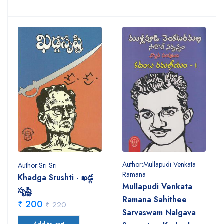
Author:Mullapudi Venkata
Author:Sri Sri
Ramana
Khadga Srushti - ఖడ్గ
Mullapudi Venkata
సృష్టి
Ramana Sahithee
₹ 200
₹ 220
Sarvaswam Nalgava