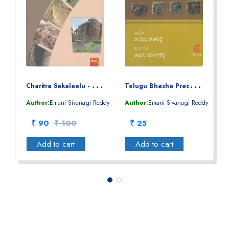
G
Tavvakalu
C
haritra Sakalaalu - చరిత్ర శకలాలు
T
elugu Bhasha Pracheenata - Nanelu
K
eddy
Author:
Emani Sivanagi Reddy
Author:
Emani Sivanagi Reddy
A
₹ 90
₹ 100
₹ 25
Add to cart
Add to cart