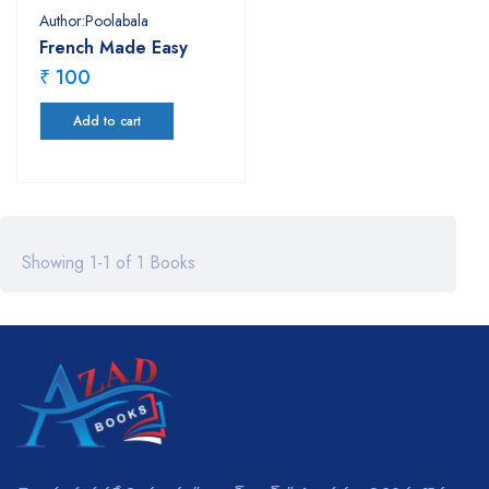
Author:Poolabala
French Made Easy
₹ 100
Add to cart
Showing 1-1 of 1 Books