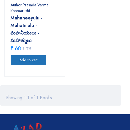
Author:Prasada Varma
Kaamarushi
Mahaneeyulu -
Mahatmulu -
మహనీయులు -
మహాత్ములు
₹ 68
₹ 75
Add to cart
Showing 1-1 of 1 Books